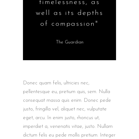
timelessness, as
well as its depths
of compassion"
The Guardian
Donec quam felis, ultricies nec,
pellentesque eu, pretium quis, sem. Nulla
consequat massa quis enim. Donec pede
justo, fringilla vel, aliquet nec, vulputate
eget, arcu. In enim justo, rhoncus ut,
imperdiet a, venenatis vitae, justo. Nullam
dictum felis eu pede mollis pretium. Integer