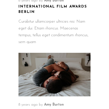
8 years ago
by
Amy Burton
INTERNATIONAL FILM AWARDS
BERLIN
Curabitur ullamcorper ultricies nisi. Nam
eget dui. Etiam rhoncus. Maecenas
tempus, tellus eget condimentum rhoncus,
sem quam
8 years ago
by
Amy Burton