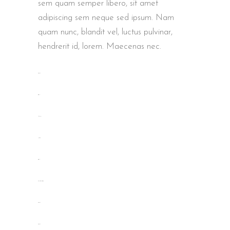
sem quam semper libero, sit amet
adipiscing sem neque sed ipsum. Nam
quam nunc, blandit vel, luctus pulvinar,
hendrerit id, lorem. Maecenas nec.
toto togel
situs togel
link gacor
jacktoto
situs togel
myhouseoffurniture.com
toto togel
toto togel