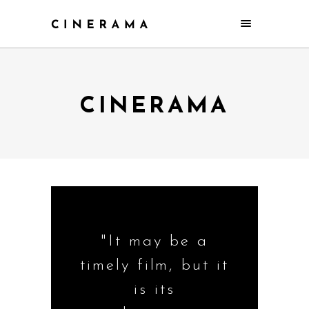
CINERAMA
"It may be a
timely film, but it
is its