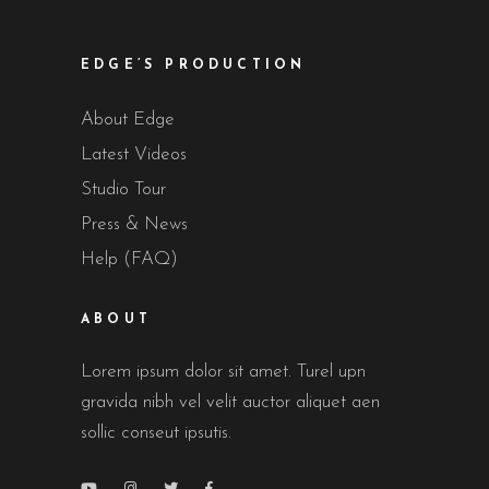
EDGE’S PRODUCTION
About Edge
Latest Videos
Studio Tour
Press & News
Help (FAQ)
ABOUT
Lorem ipsum dolor sit amet. Turel upn
gravida nibh vel velit auctor aliquet aen
sollic conseut ipsutis.