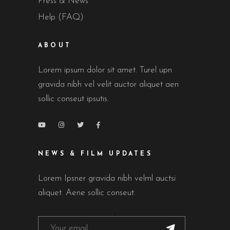
Press & News
Help (FAQ)
ABOUT
Lorem ipsum dolor sit amet. Turel upn
gravida nibh vel velit auctor aliquet aen
sollic conseut ipsutis.
NEWS & FILM UPDATES
Lorem Ipsner gravida nibh velml auctsi
aliquet. Aene sollic conseut.