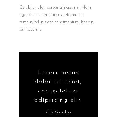
Curabitur ullamcorper ultricies nisi. Nam
eget dui. Etiam rhoncus. Maecenas
tempus, tellus eget condimentum rhoncus,
sem quam
Lorem ipsum
dolor sit amet,
consectetuer
adipiscing elit.
-The Guardian