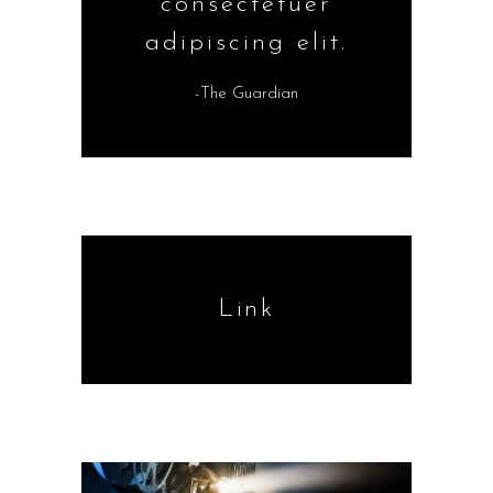
consectetuer
adipiscing elit.
-The Guardian
Link