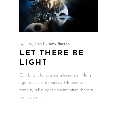
April 19, 2018
by
Amy Burton
LET THERE BE
LIGHT
Curabitur ullamcorper ultricies nisi. Nam
eget dui. Etiam rhoncus. Maecenas
tempus, tellus eget condimentum rhoncus,
sem quam