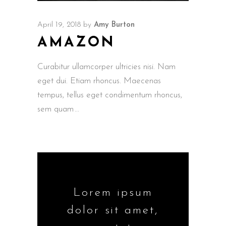
April 19, 2018
by
Amy Burton
AMAZON
Curabitur ullamcorper ultricies nisi. Nam
eget dui. Etiam rhoncus. Maecenas
tempus, tellus eget condimentum rhoncus,
sem quam
Lorem ipsum
dolor sit amet,