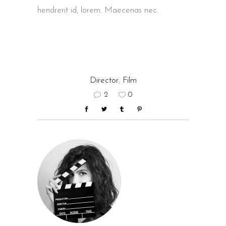
hendrerit id, lorem. Maecenas nec.
Director
,
Film
2
0