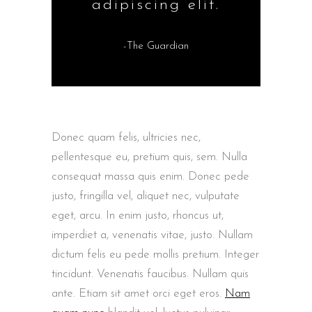
adipiscing elit.
-The Guardian
Donec quam felis, ultricies nec,
pellentesque eu, pretium quis, sem. Nulla
consequat massa quis enim. Donec pede
justo, fringilla vel, aliquet nec, vulputate
eget, arcu. In enim justo, rhoncus ut,
imperdiet a, venenatis vitae, justo. Nullam
dictum felis eu pede mollis pretium. Integer
tincidunt. Venenatis faucibus. Nullam quis
ante. Etiam sit amet orci eget eros.
Nam