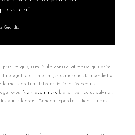
passion"
e Guardian
u, pretium quis, sem. Nulla consequat massa quis enim.
putate eget, arcu. In enim justo, rhoncus ut, imperdiet a,
ede mollis pretium. Integer tincidunt. Venenatis
 eget eros.
Nam quam nunc
blandit vel, luctus pulvinar,
etus varius laoreet. Aenean imperdiet. Etiam ultricies
i.