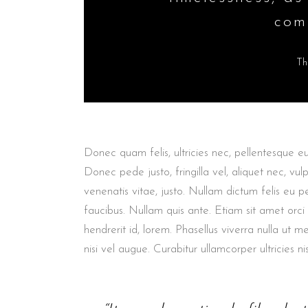
com
Th
Donec quam felis, ultricies nec, pellentesque e
Donec pede justo, fringilla vel, aliquet nec, vul
venenatis vitae, justo. Nullam dictum felis eu p
faucibus. Nullam quis ante. Etiam sit amet orci
hendrerit id, lorem. Phasellus viverra nulla ut m
nisi vel augue. Curabitur ullamcorper ultricies nis