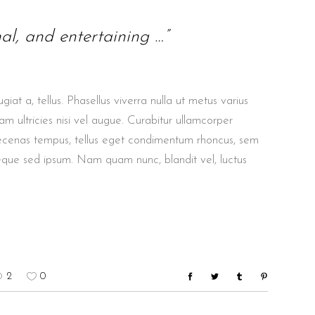
nal, and entertaining …”
giat a, tellus. Phasellus viverra nulla ut metus varius
m ultricies nisi vel augue. Curabitur ullamcorper
aecenas tempus, tellus eget condimentum rhoncus, sem
eque sed ipsum. Nam quam nunc, blandit vel, luctus
2
0