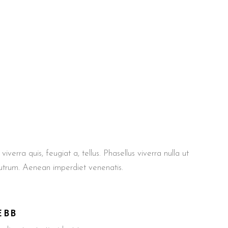
iverra quis, feugiat a, tellus. Phasellus viverra nulla ut
rutrum. Aenean imperdiet venenatis.
EBB