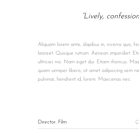
“Lively, confessio
Aliquam lorem ante, dapibus in, viverra quis, feu
laoreet. Quisque rutrum. Aenean imperdiet. Etia
ultricies nisi. Nam eget dui. Etiam rhoncus. M
quam semper libero, sit amet adipiscing sem n
pulvinar, hendrerit id, lorem. Maecenas nec.
Director
,
Film