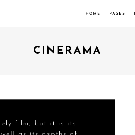
HOME
PAGES
CINERAMA
OL.
VIDEO PREVIEW
 COL.
TEXT SLIDING
 COL. WIDE
OVERLAY
COL.
SHADER
COL. WIDE
ZOOM OUT
OL. WIDE
ly film, but it is its
 well as its depths of