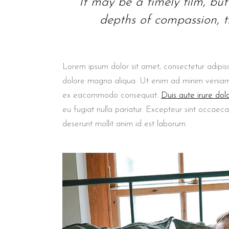
“It may be a timely film, but i
depths of compassion, th
Lorem ipsum dolor sit amet, consectetur adipisc
dolore magna aliqua. Ut enim ad minim veniam, q
ex eacommodo consequat.
Duis aute irure dol
eu fugiat nulla pariatur. Excepteur sint occaeca
deserunt mollit anim id est laborum.