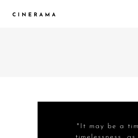
STANDARD
TWO C
GALLERY
THREE
GALLERY SMALL SPACE
THREE
MASONRY
FOUR 
MASONRY SMALL SPACE
FOUR 
CAROUSEL
FIVE C
SLIDER
"It may be a time
timelessness, as