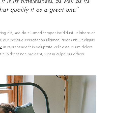
t is its timelessness, as well as its
at qualify it as a great one.”
ing elit, sed do eiusmod tempor incididunt ut labore et
uis nostrud exercitation ullamco laboris nisi ut aliquip
or
in reprehenderit in voluptate velit esse cillum dolore
t cupidatat non proident, sunt in culpa qui officia