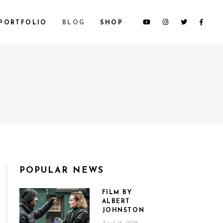
PORTFOLIO
BLOG
SHOP
CUSTOM 1
CUSTOM 2
CUSTOM 3
SMALL IMAGES
SMALL SLIDER
LARGE IMAGES
POPULAR NEWS
LARGE SLIDER
GALLERY
FILM BY
ALBERT
JOHNSTON