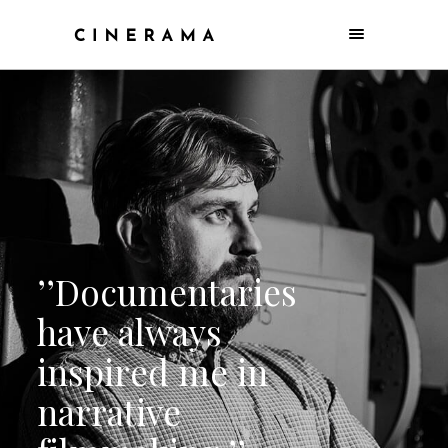
’
’
A
l
w
a
y
s
e
x
p
l
o
r
e
t
h
e
n
e
w
p
o
s
s
i
b
i
l
i
t
i
e
s
o
f
i
n
n
o
v
a
t
i
v
e
t
e
c
h
n
o
l
o
g
y
.
’
’