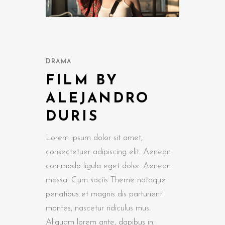
DRAMA
FILM BY
D
OBS
NS
ALEJANDRO
DURIS
Curabitur
natibus
s varius
 eget
s,
ean
s ante.
natibus
Lorem ipsum dolor sit amet,
 tempus,
m lorem
el
Aenean
d do
s,
consectetuer adipiscing elit. Aenean
cus, sem
feugiat
tricies
Aenean
n,
t ut
m lorem
commodo ligula eget dolor. Aenean
t amet.
 tempus.
oque
Phasellus
. Ut
feugiat
massa. Cum sociis Theme natoque
sum. Nam
ient
oreet.
strud
t amet.
penatibus et magnis dis parturient
pulvinar,
i ut
montes, nascetur ridiculus mus.
 nec
n,
quat.
Aliquam lorem ante, dapibus in,