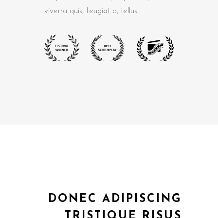
. Donec
natibus
viverra quis, feugiat a, tellus.
s
s,
m lorem
feugiat
t amet,
Aenean
Aenean
DONEC ADIPISCING
TRISTIQUE RISUS