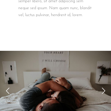
semper libero, sit amet adipiscing sem
neque sed ipsum. Nam quam nunc, blandit
vel, luctus pulvinar, hendrerit id, lorem.
HOTEL ROOM
Drama