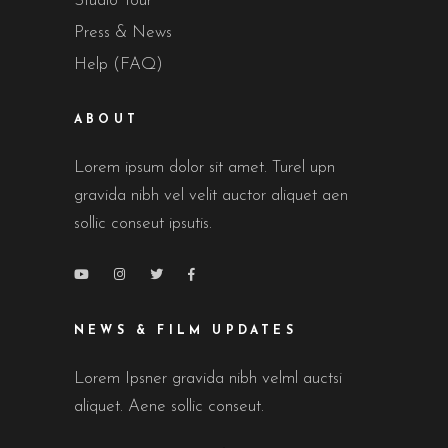
Studio Tour
Press & News
Help (FAQ)
ABOUT
Lorem ipsum dolor sit amet. Turel upn
gravida nibh vel velit auctor aliquet aen
sollic conseut ipsutis.
NEWS & FILM UPDATES
Lorem Ipsner gravida nibh velml auctsi
aliquet. Aene sollic conseut.