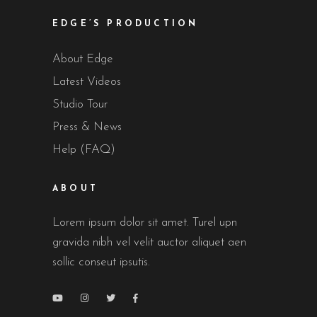
EDGE’S PRODUCTION
About Edge
Latest Videos
Studio Tour
Press & News
Help (FAQ)
ABOUT
Lorem ipsum dolor sit amet. Turel upn
gravida nibh vel velit auctor aliquet aen
sollic conseut ipsutis.