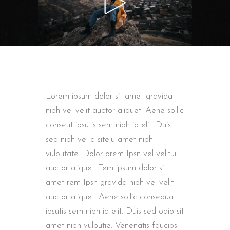
Lorem ipsum dolor sit amet gravida
nibh vel velit auctor aliquet. Aene sollic
conseut ipsutis sem nibh id elit. Duis
sed nibh vel a siteiu amet nibh
vulputate. Dolor orem Ipsn vel velitui
auctor aliquet. Tem ipsum dolor sit
amet rem Ipsn gravida nibh vel velit
auctor aliquet. Aene sollic consequat
ipsutis sem nibh id elit. Duis sed odio sit
amet nibh vulputie. Venenatis faucibs