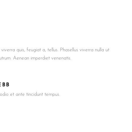
iverra quis, feugiat a, tellus. Phasellus viverra nulla ut
rutrum. Aenean imperdiet venenatis.
EBB
io et ante tincidunt tempus.