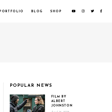
PORTFOLIO
BLOG
SHOP
CUSTOM 1
CUSTOM 2
CUSTOM 3
SMALL IMAGES
SMALL SLIDER
LARGE IMAGES
POPULAR NEWS
LARGE SLIDER
GALLERY
FILM BY
ALBERT
JOHNSTON