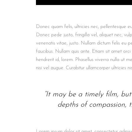
Donec quam felis, ultricies nec, pellentesque e
Donec pede justo, fringilla vel, aliquet nec, vul
venenatis vitae, justo. Nullam dictum felis eu p
faucibus. Nullam quis ante. Etiam sit amet orci
hendrerit id, lorem. Phasellus viverra nulla ut m
nisi vel augue. Curabitur ullamcorper ultricies nis
“It may be a timely film, but i
depths of compassion, th
Lorem ipsum dolor sit amet, consectetur adipisc