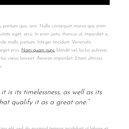
u, pretium quis, sem. Nulla consequat massa quis enim.
putate eget, arcu. In enim justo, rhoncus ut, imperdiet a,
ede mollis pretium. Integer tincidunt. Venenatis
 eget eros.
Nam quam nunc
blandit vel, luctus pulvinar,
etus varius laoreet. Aenean imperdiet. Etiam ultricies
i.
t is its timelessness, as well as its
at qualify it as a great one.”
ing elit, sed do eiusmod tempor incididunt ut labore et