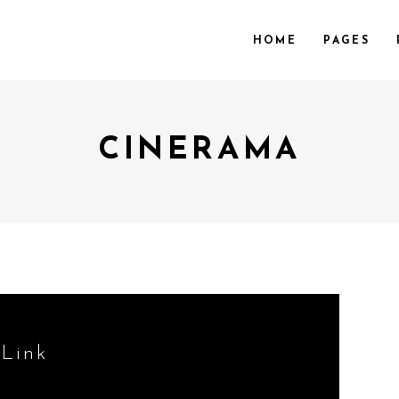
HOME
PAGES
CINERAMA
OL.
VIDEO PREVIEW
 COL.
TEXT SLIDING
 COL. WIDE
OVERLAY
COL.
SHADER
COL. WIDE
ZOOM OUT
OL. WIDE
Link