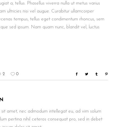
giat a, tellus. Phasellus viverra nulla ut metus varius
m ultricies nisi vel augue. Curabitur ullamcorper
aecenas tempus, tellus eget condimentum rhoncus, sem
eque sed ipsum. Nam quam nunc, blandit vel, luctus
2
0
N
 sit amet, nec admodum intellegat eu, ad vim solum
ullum pertina nihil ceteros consequat pro, sed in debet