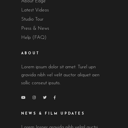
About Edge
Latest Videos
Studio Tour
Press & News
Help (FAQ)
ABOUT
Lorem ipsum dolor sit amet. Turel upn
gravida nibh vel velit auctor aliquet aen
sollic conseut ipsutis.
NEWS & FILM UPDATES
Lorem Ipsner gravida nibh velml auctsi