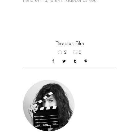
hendrerit id, lorem. Maecenas nec.
Director
,
Film
2
0