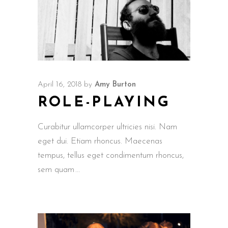
April 16, 2018
by
Amy Burton
ROLE-PLAYING
Curabitur ullamcorper ultricies nisi. Nam
eget dui. Etiam rhoncus. Maecenas
tempus, tellus eget condimentum rhoncus,
sem quam