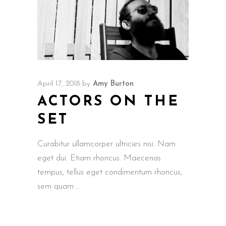
April 17, 2018
by
Amy Burton
ACTORS ON THE
SET
Curabitur ullamcorper ultricies nisi. Nam
eget dui. Etiam rhoncus. Maecenas
tempus, tellus eget condimentum rhoncus,
sem quam