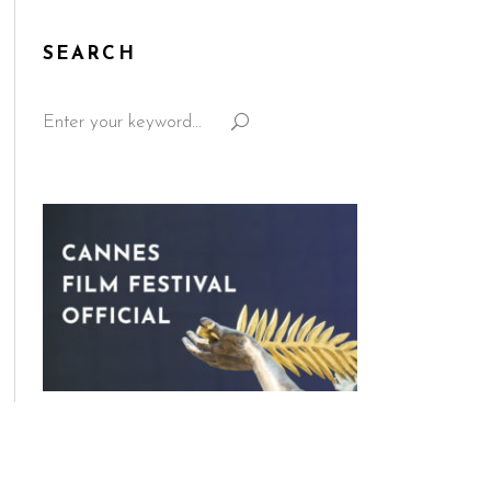
SEARCH
Search
for: