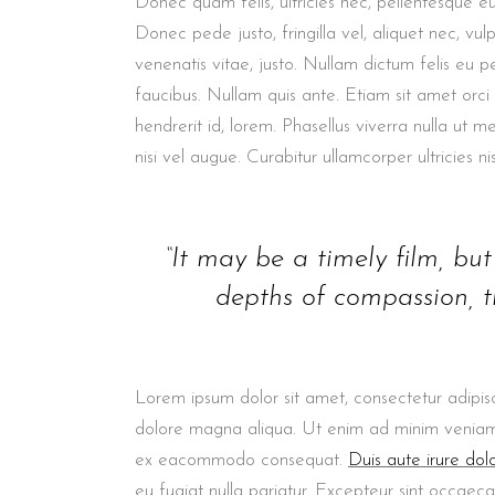
Donec quam felis, ultricies nec, pellentesque e
Donec pede justo, fringilla vel, aliquet nec, vul
venenatis vitae, justo. Nullam dictum felis eu p
faucibus. Nullam quis ante. Etiam sit amet orci
hendrerit id, lorem. Phasellus viverra nulla ut m
nisi vel augue. Curabitur ullamcorper ultricies nis
“It may be a timely film, but i
depths of compassion, th
Lorem ipsum dolor sit amet, consectetur adipisc
dolore magna aliqua. Ut enim ad minim veniam, q
ex eacommodo consequat.
Duis aute irure dol
eu fugiat nulla pariatur. Excepteur sint occaeca