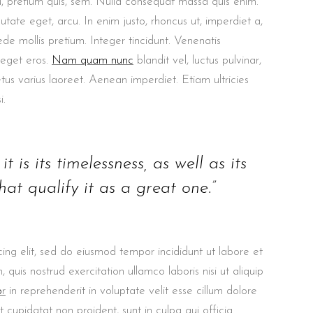
u, pretium quis, sem. Nulla consequat massa quis enim.
putate eget, arcu. In enim justo, rhoncus ut, imperdiet a,
ede mollis pretium. Integer tincidunt. Venenatis
 eget eros.
Nam quam nunc
blandit vel, luctus pulvinar,
etus varius laoreet. Aenean imperdiet. Etiam ultricies
i.
t is its timelessness, as well as its
at qualify it as a great one.”
ing elit, sed do eiusmod tempor incididunt ut labore et
uis nostrud exercitation ullamco laboris nisi ut aliquip
o
r
in reprehenderit in voluptate velit esse cillum dolore
t cupidatat non proident, sunt in culpa qui officia