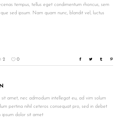
aecenas tempus, tellus eget condimentum rhoncus, sem
eque sed ipsum. Nam quam nunc, blandit vel, luctus
2
0
N
 sit amet, nec admodum intellegat eu, ad vim solum
ullum pertina nihil ceteros consequat pro, sed in debet
 ipsum dolor sit amet