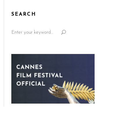
SEARCH
Search
for: