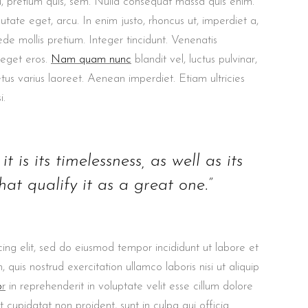
u, pretium quis, sem. Nulla consequat massa quis enim.
putate eget, arcu. In enim justo, rhoncus ut, imperdiet a,
ede mollis pretium. Integer tincidunt. Venenatis
 eget eros.
Nam quam nunc
blandit vel, luctus pulvinar,
etus varius laoreet. Aenean imperdiet. Etiam ultricies
i.
t is its timelessness, as well as its
at qualify it as a great one.”
ing elit, sed do eiusmod tempor incididunt ut labore et
uis nostrud exercitation ullamco laboris nisi ut aliquip
o
r
in reprehenderit in voluptate velit esse cillum dolore
t cupidatat non proident, sunt in culpa qui officia