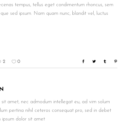
aecenas tempus, tellus eget condimentum rhoncus, sem
eque sed ipsum. Nam quam nunc, blandit vel, luctus
2
0
N
 sit amet, nec admodum intellegat eu, ad vim solum
ullum pertina nihil ceteros consequat pro, sed in debet
 ipsum dolor sit amet