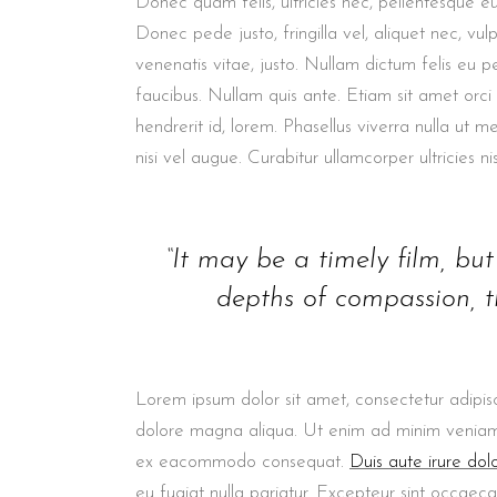
Donec quam felis, ultricies nec, pellentesque e
Donec pede justo, fringilla vel, aliquet nec, vul
venenatis vitae, justo. Nullam dictum felis eu p
faucibus. Nullam quis ante. Etiam sit amet orci
hendrerit id, lorem. Phasellus viverra nulla ut m
nisi vel augue. Curabitur ullamcorper ultricies nis
“It may be a timely film, but i
depths of compassion, th
Lorem ipsum dolor sit amet, consectetur adipisc
dolore magna aliqua. Ut enim ad minim veniam, q
ex eacommodo consequat.
Duis aute irure dol
eu fugiat nulla pariatur. Excepteur sint occaeca