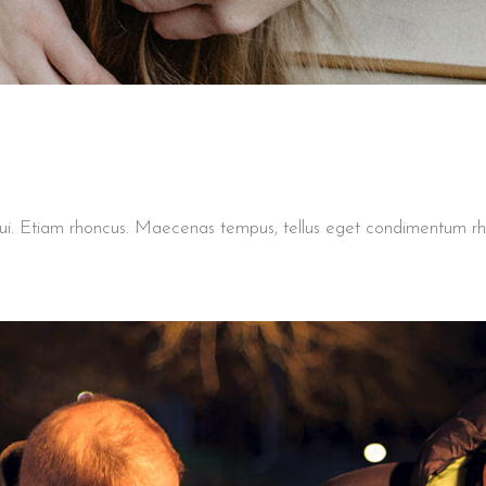
t dui. Etiam rhoncus. Maecenas tempus, tellus eget condimentum