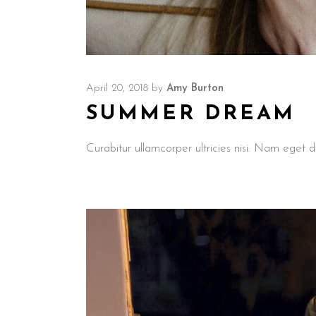
April 20, 2018
by
Amy Burton
SUMMER DREAM
Curabitur ullamcorper ultricies nisi. Nam ege