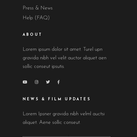
Press & News
Help (FAQ)
ABOUT
Lorem ipsum dolor sit amet. Turel upn
gravida nibh vel velit auctor aliquet aen
sollic conseut ipsutis.
NEWS & FILM UPDATES
Lorem Ipsner gravida nibh velml auctsi
aliquet. Aene sollic conseut.