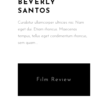
BEVERLY
SANTOS
Curabitur ullamcorper ultricies nisi. Nam
eget dui. Etiam rhoncus. Maecenas
tempus, tellus eget condimentum rhoncus,
sem quam
Film Review