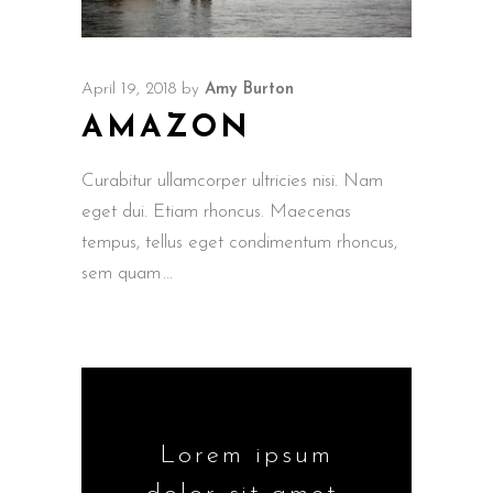
April 19, 2018
by
Amy Burton
AMAZON
Curabitur ullamcorper ultricies nisi. Nam
eget dui. Etiam rhoncus. Maecenas
tempus, tellus eget condimentum rhoncus,
sem quam
Lorem ipsum