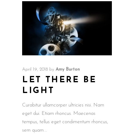
April 19, 2018
by
Amy Burton
LET THERE BE
LIGHT
Curabitur ullamcorper ultricies nisi. Nam
eget dui. Etiam rhoncus. Maecenas
tempus, tellus eget condimentum rhoncus,
sem quam