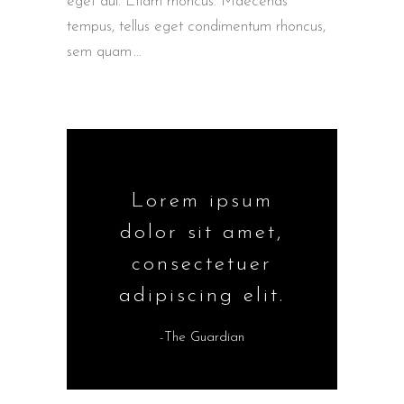
eget dui. Etiam rhoncus. Maecenas
tempus, tellus eget condimentum rhoncus,
sem quam
Lorem ipsum
dolor sit amet,
consectetuer
adipiscing elit.
-The Guardian