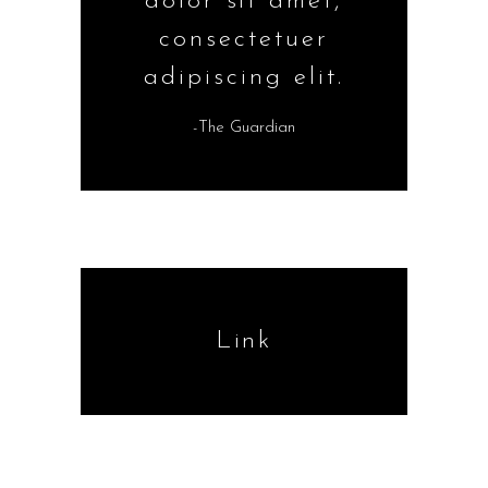
dolor sit amet,
consectetuer
adipiscing elit.
-The Guardian
Link