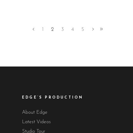
1
2
3
4
5
EDGE’S PRODUCTION
About Edge
Latest Videos
Studio Tour